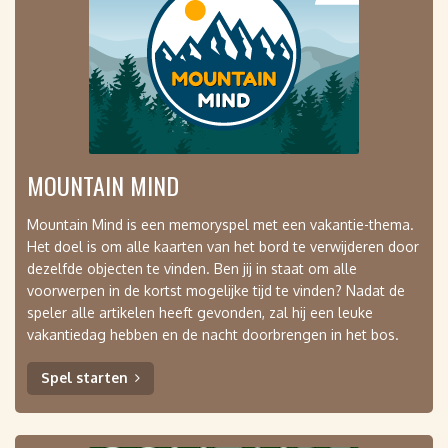
MOUNTAIN MIND
Mountain Mind is een memoryspel met een vakantie-thema.
Het doel is om alle kaarten van het bord te verwijderen door
dezelfde objecten te vinden. Ben jij in staat om alle
voorwerpen in de kortst mogelijke tijd te vinden? Nadat de
speler alle artikelen heeft gevonden, zal hij een leuke
vakantiedag hebben en de nacht doorbrengen in het bos.
Spel starten