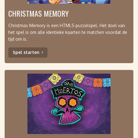
CHRISTMAS MEMORY
Christmas Memory is een HTML5-puzzelspel. Het doel van
het spel is om alle identieke kaarten te matchen voordat de
tijd om is.
Spel starten