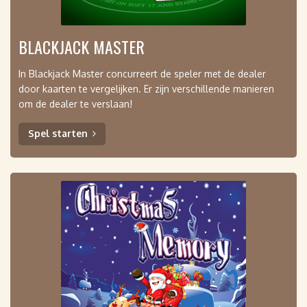
BLACKJACK MASTER
In Blackjack Master concurreert de speler met de dealer
door kaarten te vergelijken. Er zijn verschillende manieren
om de dealer te verslaan!
Spel starten