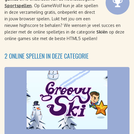
Sportspellen
. Op GameWolf kun je alle spellen
in deze verzameling gratis, onbeperkt en direct
in jouw browser spelen. Lukt het jou om een
nieuwe highscore te behalen? We wensen je veel succes en
plezier met de online spelletjes in de categorie
Skiën
op deze
online games site met de beste HTML5 spellen!
2 ONLINE SPELLEN IN DEZE CATEGORIE