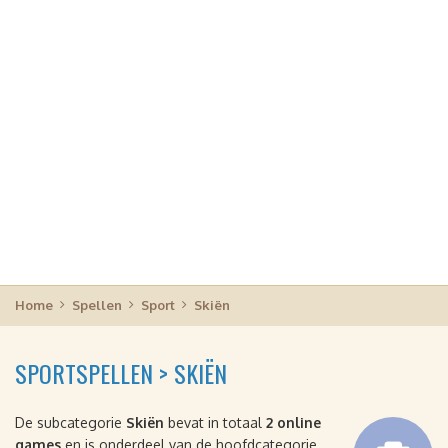
Home
Spellen
Sport
Skiën
SPORTSPELLEN > SKIËN
De subcategorie
Skiën
bevat in totaal
2 online
games
en is onderdeel van de hoofdcategorie