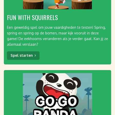
FUN WITH SQUIRRELS
Een geweldig spel om jouw vaardigheden te testen! Spring,
spring en spring op de bomen, maar kijk vooruit in deze
game! De eekhoorns veranderen als je verder gaat. Kan jij ze
allemaal verslaan?
Spel starten