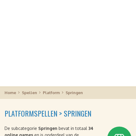
Home
Spellen
Platform
Springen
PLATFORMSPELLEN > SPRINGEN
De subcategorie
Springen
bevat in totaal
34
online games
en is onderdeel van de