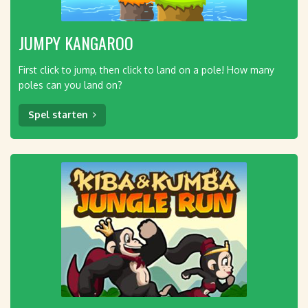
JUMPY KANGAROO
First click to jump, then click to land on a pole! How many
poles can you land on?
Spel starten