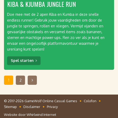
KIBA & KJUMBA JUNGLE RUN
Doe mee met de 2 apen Kiba en Kumba in deze snelle
endless runner! Gebruik jouw vaardigheden om door de
jungle te springen, rollen en vliegen. Vermijd vijanden en
gevaarlijke obstakels en verzamel items zoals bananen,
sterren en machtige power-ups. Ren zo ver als je kunt en
ervaar een ongelooflijk platformavontuur waarmee je
urenlang kunt spelen!
Spel starten
1
2
© 2017-2026 GameWolf Online Casual Games
Colofon
Sitemap
Disclaimer
Privacy
Website door
Whirlwind Internet