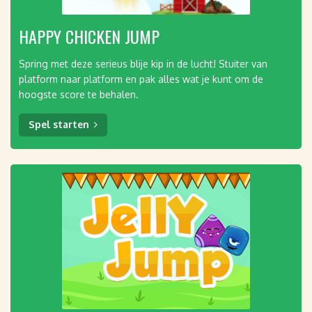
HAPPY CHICKEN JUMP
Spring met deze serieus blije kip in de lucht! Stuiter van
platform naar platform en pak alles wat je kunt om de
hoogste score te behalen.
Spel starten