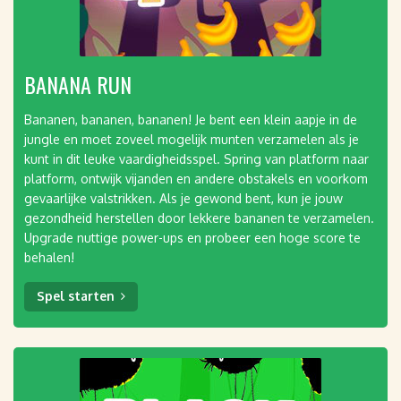
BANANA RUN
Bananen, bananen, bananen! Je bent een klein aapje in de
jungle en moet zoveel mogelijk munten verzamelen als je
kunt in dit leuke vaardigheidsspel. Spring van platform naar
platform, ontwijk vijanden en andere obstakels en voorkom
gevaarlijke valstrikken. Als je gewond bent, kun je jouw
gezondheid herstellen door lekkere bananen te verzamelen.
Upgrade nuttige power-ups en probeer een hoge score te
behalen!
Spel starten