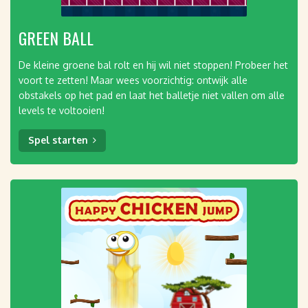
GREEN BALL
De kleine groene bal rolt en hij wil niet stoppen! Probeer het
voort te zetten! Maar wees voorzichtig: ontwijk alle
obstakels op het pad en laat het balletje niet vallen om alle
levels te voltooien!
Spel starten