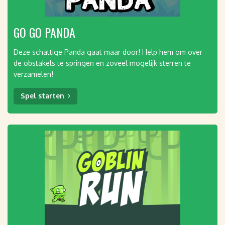
GO GO PANDA
Deze schattige Panda gaat maar door! Help hem om over
de obstakels te springen en zoveel mogelijk sterren te
verzamelen!
Spel starten