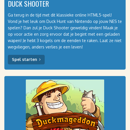
DUCK SHOOTER
Ga terug in de tijd met dit klassieke online HTML5-spel!
Vond je het leuk om Duck Hunt van Nintendo op jouw NES te
spelen? Dan zul je Duck Shooter geweldig vinden! Maak je
op voor actie en zorg ervoor dat je begint met een geladen
wapen! Je hebt 3 kogels om de eenden te raken. Laat ze niet
wegvliegen, anders verlies je een leven!
Spel starten