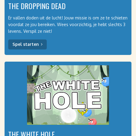
THE DROPPING DEAD
Er vallen doden uit de lucht! Jouw missie is om ze te schieten
voordat ze jou bereiken. Wees voorzichtig, je hebt slechts 3
levens. Verspil ze niet!
Spel starten
THE WHITE HOLE