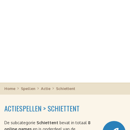
Home
Spellen
Actie
Schiettent
ACTIESPELLEN > SCHIETTENT
De subcategorie
Schiettent
bevat in totaal
8
online games
en is onderdeel van de