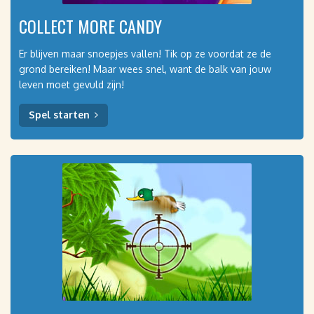
COLLECT MORE CANDY
Er blijven maar snoepjes vallen! Tik op ze voordat ze de
grond bereiken! Maar wees snel, want de balk van jouw
leven moet gevuld zijn!
Spel starten