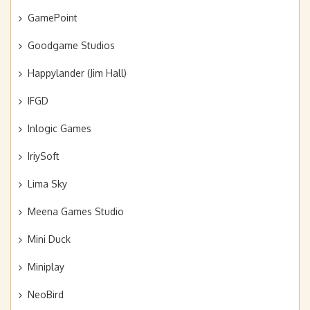
GamePoint
Goodgame Studios
Happylander (Jim Hall)
IFGD
Inlogic Games
IriySoft
Lima Sky
Meena Games Studio
Mini Duck
Miniplay
NeoBird