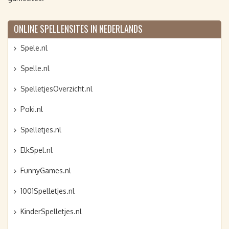
ONLINE SPELLENSITES IN NEDERLANDS
Spele.nl
Spelle.nl
SpelletjesOverzicht.nl
Poki.nl
Spelletjes.nl
ElkSpel.nl
FunnyGames.nl
1001Spelletjes.nl
KinderSpelletjes.nl