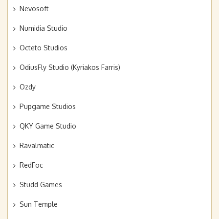
Nevosoft
Numidia Studio
Octeto Studios
OdiusFly Studio (Kyriakos Farris)
Ozdy
Pupgame Studios
QKY Game Studio
Ravalmatic
RedFoc
Studd Games
Sun Temple