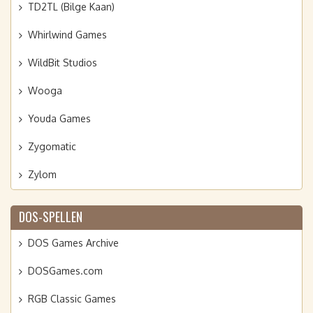
TD2TL (Bilge Kaan)
Whirlwind Games
WildBit Studios
Wooga
Youda Games
Zygomatic
Zylom
DOS-SPELLEN
DOS Games Archive
DOSGames.com
RGB Classic Games