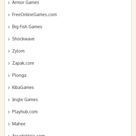
Armor Games
FreeOnlineGames.com
Big Fish Games
Shockwave
Zylom
Zapak.com
Plonga
KibaGames
Jingle Games
Playhub.com
Mahee
ArcadeHole.com