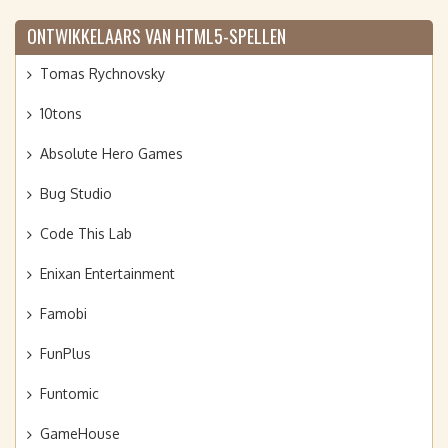
ONTWIKKELAARS VAN HTML5-SPELLEN
Tomas Rychnovsky
10tons
Absolute Hero Games
Bug Studio
Code This Lab
Enixan Entertainment
Famobi
FunPlus
Funtomic
GameHouse