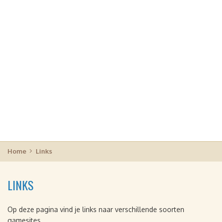
Home
Links
LINKS
Op deze pagina vind je links naar verschillende soorten
gamesites.