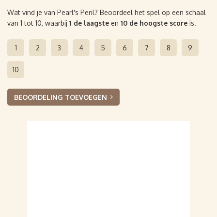
Wat vind je van Pearl's Peril? Beoordeel het spel op een schaal
van 1 tot 10, waarbij
1 de laagste
en
10 de hoogste score
is.
1
2
3
4
5
6
7
8
9
10
BEOORDELING TOEVOEGEN