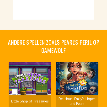
ANDERE SPELLEN ZOALS PEARL'S PERIL OP
GAMEWOLF
Delicious: Emily's Hopes
Little Shop of Treasures
and Fears