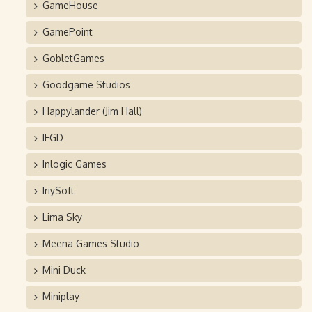
GameHouse
GamePoint
GobletGames
Goodgame Studios
Happylander (Jim Hall)
IFGD
Inlogic Games
IriySoft
Lima Sky
Meena Games Studio
Mini Duck
Miniplay