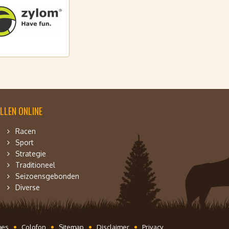
LLEN ONLINE
Racen
Sport
Strategie
Traditioneel
Seizoensgebonden
Diverse
mes
Colofon
Sitemap
Disclaimer
Privacy