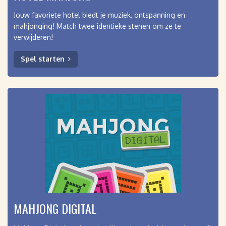
Jouw favoriete hotel biedt je muziek, ontspanning en
mahjonging! Match twee identieke stenen om ze te
verwijderen!
Spel starten
MAHJONG DIGITAL