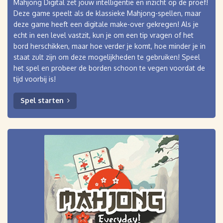
Mahjong Digital zet jouw intelligentie en inzicht op de proef!
Deze game speelt als de klassieke Mahjong-spellen, maar
deze game heeft een digitale make-over gekregen! Als je
echt in een level vastzit, kun je om een tip vragen of het
bord herschikken, maar hoe verder je komt, hoe minder je in
staat zult zijn om deze mogelijkheden te gebruiken! Speel
het spel en probeer de borden schoon te vegen voordat de
tijd voorbij is!
Spel starten