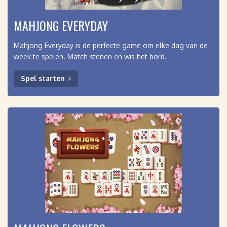
MAHJONG EVERYDAY
Mahjong Everyday is de perfecte game om elke dag van de
week te spelen. Match stenen en wis het bord.
Spel starten