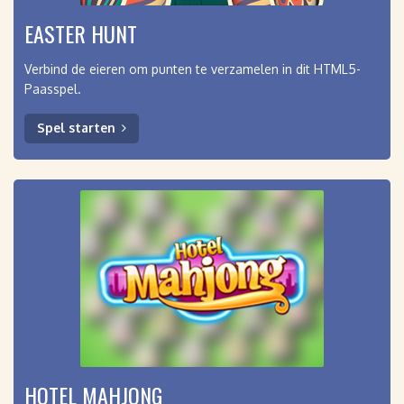
EASTER HUNT
Verbind de eieren om punten te verzamelen in dit HTML5-
Paasspel.
Spel starten
HOTEL MAHJONG