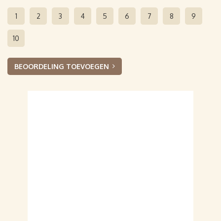
1
2
3
4
5
6
7
8
9
10
BEOORDELING TOEVOEGEN