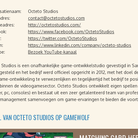
satienaam:
Octeto Studios
adres:
contact@octetostudios.com
eadres:
http://octetostudios.com/
ok:
https://www.facebook.com/OctetoStudios
:
https://twitter.com/OctetoStudios
n:
https://www.linkedin.com/company/octeto-studios
be:
Bezoek YouTube-kanaal
 Studios is een onafhankelijke game-ontwikkelstudio gevestigd in Sant
esteld en het bedrijf werd officieel opgericht in 2012, met het doel 
ame-ontwikkeling te verwezenlijken en tegelijkertijd het bedrijf te p
 binnen de videogamesector. Octeto Studios ontwikkelt eigen spellen 
r, pc, consoles) en bestaat uit een zeer getalenteerd team van profes
tmanagement samenvoegen om game-ervaringen te bieden die voortl
EL VAN OCTETO STUDIOS OP GAMEWOLF
MATCHING CARD HE