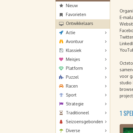
Nieuw
Organi
Favorieten
E-mail
Ontwikkelaars
Websit
Facebo
Actie
Twitter
Avontuur
LinkedI
YouTu
Klassiek
Meisjes
Octeto
Platform
sameng
voor g
Puzzel
studio
Racen
browse
Sport
projec
Strategie
1 SP
Traditioneel
Seizoensgebonden
Diverse