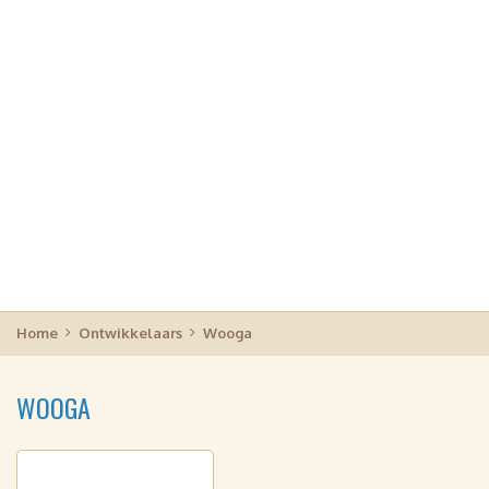
Home
Ontwikkelaars
Wooga
WOOGA