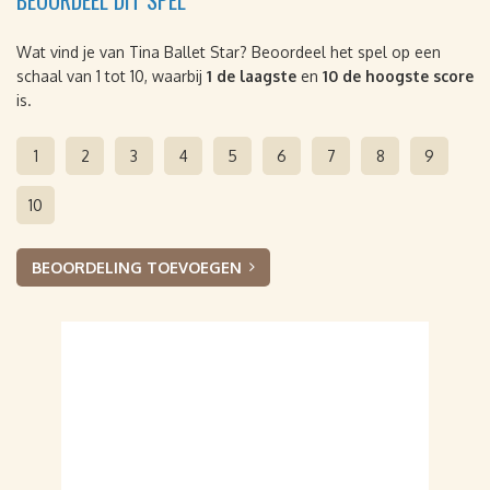
BEOORDEEL DIT SPEL
Wat vind je van Tina Ballet Star? Beoordeel het spel op een
schaal van 1 tot 10, waarbij
1 de laagste
en
10 de hoogste score
is.
1
2
3
4
5
6
7
8
9
10
BEOORDELING TOEVOEGEN