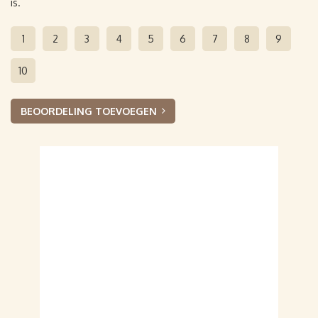
is.
1
2
3
4
5
6
7
8
9
10
BEOORDELING TOEVOEGEN