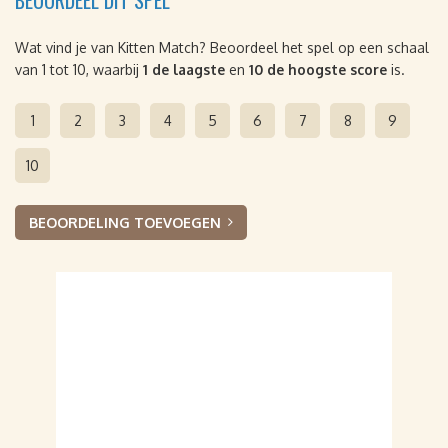
BEOORDEEL DIT SPEL
Wat vind je van Kitten Match? Beoordeel het spel op een schaal
van 1 tot 10, waarbij
1 de laagste
en
10 de hoogste score
is.
1
2
3
4
5
6
7
8
9
10
BEOORDELING TOEVOEGEN