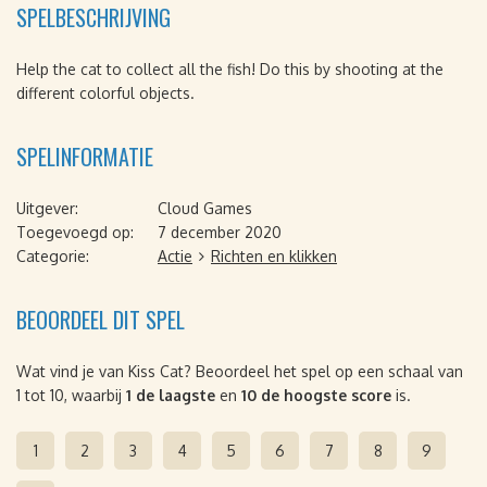
SPELBESCHRIJVING
Help the cat to collect all the fish! Do this by shooting at the
different colorful objects.
SPELINFORMATIE
Uitgever:
Cloud Games
Toegevoegd op:
7 december 2020
Categorie:
Actie
Richten en klikken
BEOORDEEL DIT SPEL
Wat vind je van Kiss Cat? Beoordeel het spel op een schaal van
1 tot 10, waarbij
1 de laagste
en
10 de hoogste score
is.
1
2
3
4
5
6
7
8
9