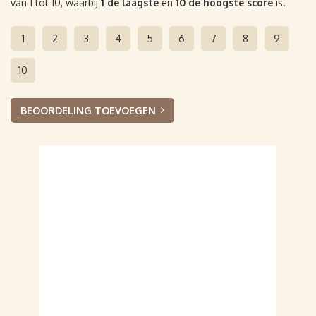
van 1 tot 10, waarbij
1 de laagste
en
10 de hoogste score
is.
1
2
3
4
5
6
7
8
9
10
BEOORDELING TOEVOEGEN