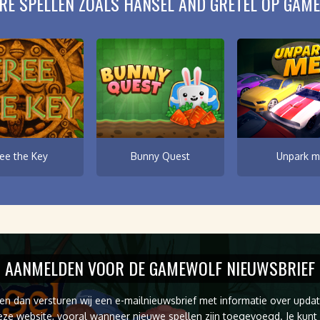
RE SPELLEN ZOALS HANSEL AND GRETEL OP GAM
ree the Key
Bunny Quest
Unpark m
AANMELDEN VOOR DE GAMEWOLF NIEUWSBRIEF
en dan versturen wij een e-mailnieuwsbrief met informatie over upda
eze website, vooral wanneer nieuwe spellen zijn toegevoegd. Je kunt 