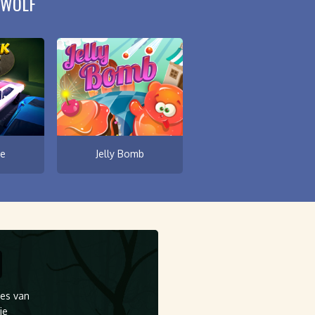
EWOLF
e
Jelly Bomb
tes van
je