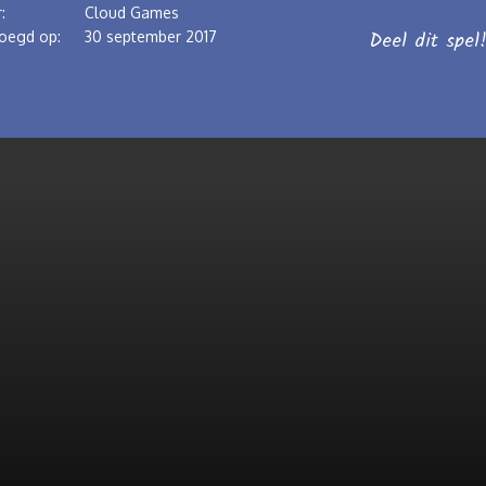
:
Cloud Games
Deel dit spel
oegd op:
30 september 2017