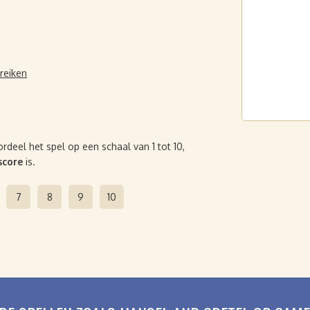
reiken
deel het spel op een schaal van 1 tot 10,
score
is.
7
8
9
10