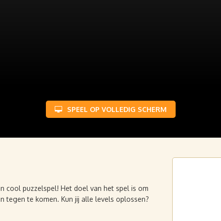
SPEEL OP VOLLEDIG SCHERM
en cool puzzelspel! Het doel van het spel is om
n tegen te komen. Kun jij alle levels oplossen?