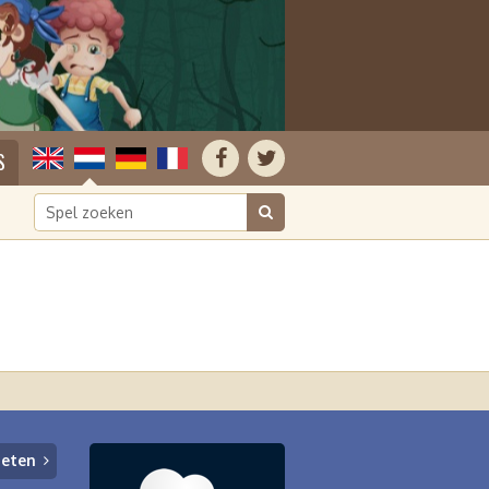
S
ieten