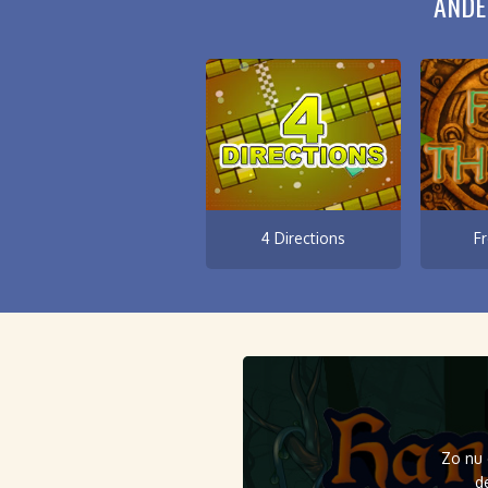
ANDE
4 Directions
F
Zo nu 
d