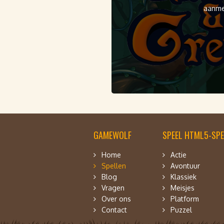
aanme
GAMEWOLF
SPEEL HTML5-SPE
Home
Actie
Spellen
Avontuur
Blog
Klassiek
Vragen
Meisjes
Over ons
Platform
Contact
Puzzel