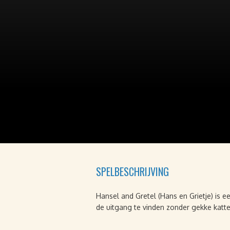
SPELBESCHRIJVING
Hansel and Gretel (Hans en Grietje) is e
de uitgang te vinden zonder gekke katte