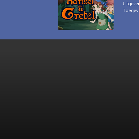
Uitgever
Toegev