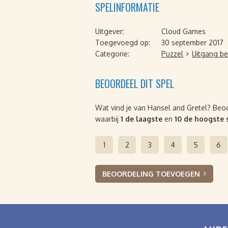
SPELINFORMATIE
Uitgever:
Cloud Games
Toegevoegd op:
30 september 2017
Categorie:
Puzzel
Uitgang be
BEOORDEEL DIT SPEL
Wat vind je van Hansel and Gretel? Beoor
waarbij
1 de laagste
en
10 de hoogste 
1
2
3
4
5
6
BEOORDELING TOEVOEGEN