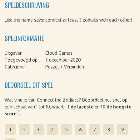
SPELBESCHRIJVING
Like the name says: connect at least 3 zodiacs with each other!
SPELINFORMATIE
Uitgever:
Cloud Games
Toegevoegd op:
7 december 2020
Categorie:
Puzzel
Verbinden
BEOORDEEL DIT SPEL
Wat vind je van Connect the Zodiacs? Beoordeel het spel op
een schaal van 1 tot 10, waarbij
1 de laagste
en
10 de hoogste
score
is.
1
2
3
4
5
6
7
8
9