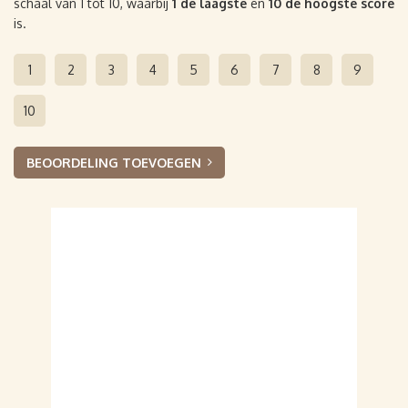
schaal van 1 tot 10, waarbij
1 de laagste
en
10 de hoogste score
is.
1
2
3
4
5
6
7
8
9
10
BEOORDELING TOEVOEGEN