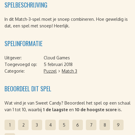
SPELBESCHRIJVING
In dit Match-3-spel moet je snoep combineren. Hoe geweldig is
dat, een spel met snoep! Heerlijk.
SPELINFORMATIE
Uitgever:
Cloud Games
Toegevoegd op:
5 februari 2018
Categorie:
Puzzel
Match 3
BEOORDEEL DIT SPEL
Wat vind je van Sweet Candy? Beoordeel het spel op een schaal
van 1 tot 10, waarbij
1 de laagste
en
10 de hoogste score
is.
1
2
3
4
5
6
7
8
9