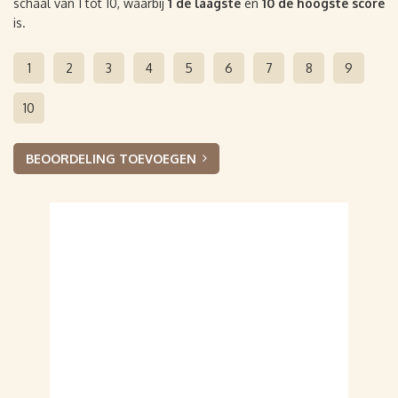
schaal van 1 tot 10, waarbij
1 de laagste
en
10 de hoogste score
is.
1
2
3
4
5
6
7
8
9
10
BEOORDELING TOEVOEGEN