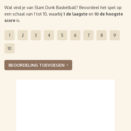
Wat vind je van Slam Dunk Basketball? Beoordeel het spel op
een schaal van 1 tot 10, waarbij
1 de laagste
en
10 de hoogste
score
is.
1
2
3
4
5
6
7
8
9
10
BEOORDELING TOEVOEGEN