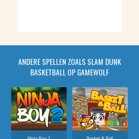
ANDERE SPELLEN ZOALS SLAM DUNK
BASKETBALL OP GAMEWOLF
Ninja Boy 2
Basket & Ball