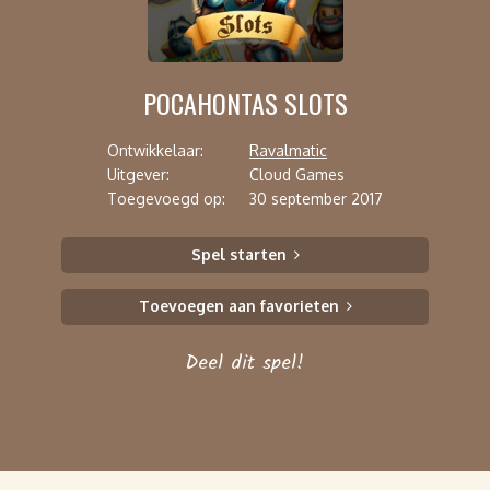
POCAHONTAS SLOTS
Ontwikkelaar:
Ravalmatic
Uitgever:
Cloud Games
Toegevoegd op:
30 september 2017
Spel starten
Toevoegen aan favorieten
Deel dit spel!