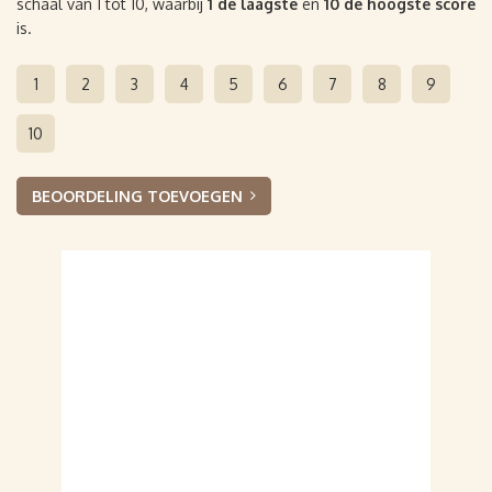
schaal van 1 tot 10, waarbij
1 de laagste
en
10 de hoogste score
is.
1
2
3
4
5
6
7
8
9
10
BEOORDELING TOEVOEGEN