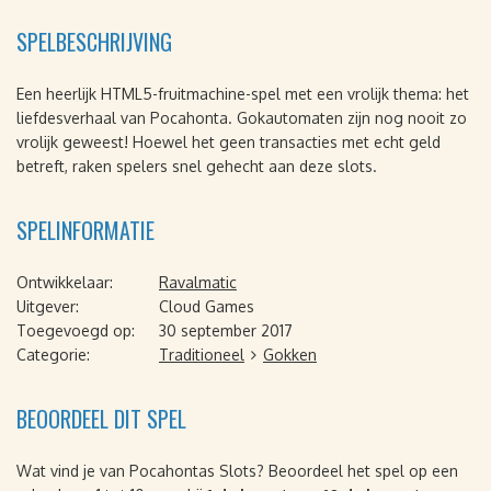
SPELBESCHRIJVING
Een heerlijk HTML5-fruitmachine-spel met een vrolijk thema: het
liefdesverhaal van Pocahonta. Gokautomaten zijn nog nooit zo
vrolijk geweest! Hoewel het geen transacties met echt geld
betreft, raken spelers snel gehecht aan deze slots.
SPELINFORMATIE
Ontwikkelaar:
Ravalmatic
Uitgever:
Cloud Games
Toegevoegd op:
30 september 2017
Categorie:
Traditioneel
Gokken
BEOORDEEL DIT SPEL
Wat vind je van Pocahontas Slots? Beoordeel het spel op een