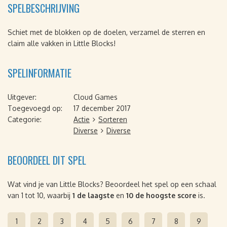
SPELBESCHRIJVING
Schiet met de blokken op de doelen, verzamel de sterren en
claim alle vakken in Little Blocks!
SPELINFORMATIE
Uitgever:
Cloud Games
Toegevoegd op:
17 december 2017
Categorie:
Actie
Sorteren
Diverse
Diverse
BEOORDEEL DIT SPEL
Wat vind je van Little Blocks? Beoordeel het spel op een schaal
van 1 tot 10, waarbij
1 de laagste
en
10 de hoogste score
is.
1
2
3
4
5
6
7
8
9