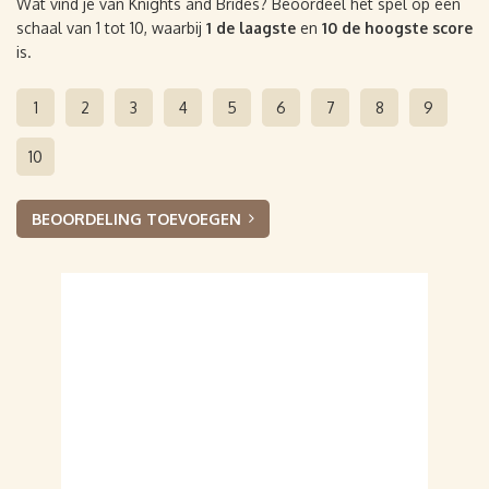
Wat vind je van Knights and Brides? Beoordeel het spel op een
schaal van 1 tot 10, waarbij
1 de laagste
en
10 de hoogste score
is.
1
2
3
4
5
6
7
8
9
10
BEOORDELING TOEVOEGEN