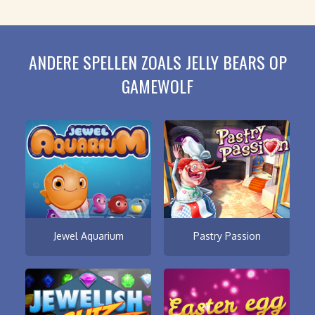
ANDERE SPELLEN ZOALS JELLY BEARS OP
GAMEWOLF
Jewel Aquarium
Pastry Passion