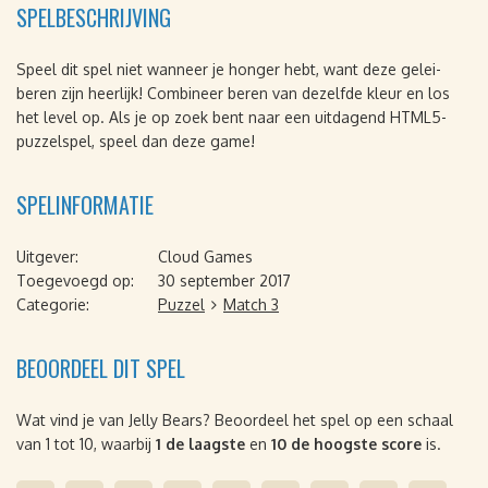
SPELBESCHRIJVING
Speel dit spel niet wanneer je honger hebt, want deze gelei-
beren zijn heerlijk! Combineer beren van dezelfde kleur en los
het level op. Als je op zoek bent naar een uitdagend HTML5-
puzzelspel, speel dan deze game!
SPELINFORMATIE
Uitgever:
Cloud Games
Toegevoegd op:
30 september 2017
Categorie:
Puzzel
Match 3
BEOORDEEL DIT SPEL
Wat vind je van Jelly Bears? Beoordeel het spel op een schaal
van 1 tot 10, waarbij
1 de laagste
en
10 de hoogste score
is.