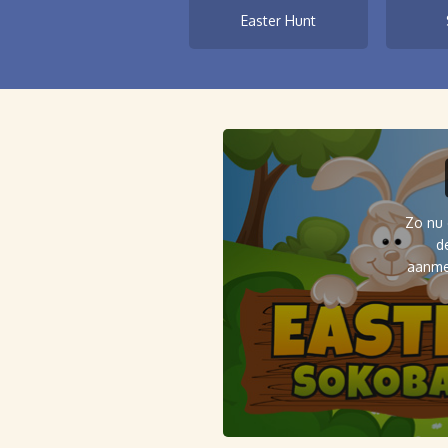
Easter Hunt
Zo nu 
d
aanme