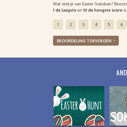
Wat vind je van Easter Sokoban? Beoorde
1 de laagste
en
10 de hoogste score
is
1
2
3
4
5
6
BEOORDELING TOEVOEGEN
AND