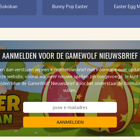
Sokoban
Bunny Pop Easter
Easter Egg 
AANMELDEN VOOR DE GAMEWOLF NIEUWSBRIEF
en dan versturen wij een e-mailnieuwsbrief met informatie over upda
eze website, vooral wanneer nieuwe spellen zijn toegevoegd. Je kunt 
lden voor de GameWolf Nieuwsbrief door het onderstaande formulier
vullen.
AANMELDEN