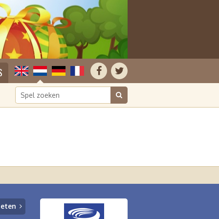
S
ieten