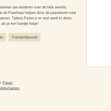
eieren aan kinderen over de hele wereld.
t je de Paashaas helpen door de paaseieren naar
tsen. Tijdens Pasen is er veel werk te doen,
 als je een handje helpt!
as
Transportpuzzel
Pasen
p MobyGames