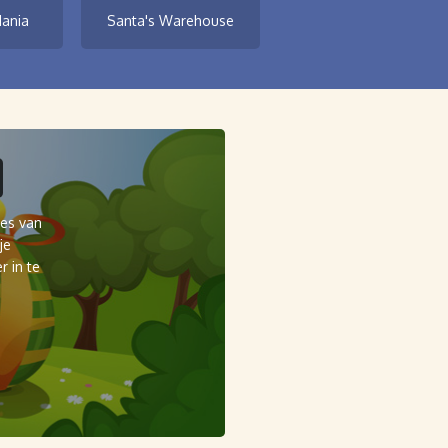
Mania
Santa's Warehouse
tes van
je
 in te