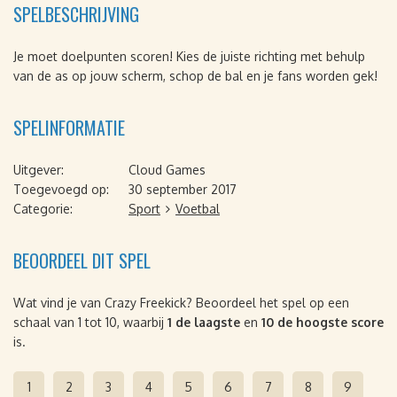
SPELBESCHRIJVING
Je moet doelpunten scoren! Kies de juiste richting met behulp
van de as op jouw scherm, schop de bal en je fans worden gek!
SPELINFORMATIE
Uitgever:
Cloud Games
Toegevoegd op:
30 september 2017
Categorie:
Sport
Voetbal
BEOORDEEL DIT SPEL
Wat vind je van Crazy Freekick? Beoordeel het spel op een
schaal van 1 tot 10, waarbij
1 de laagste
en
10 de hoogste score
is.
1
2
3
4
5
6
7
8
9