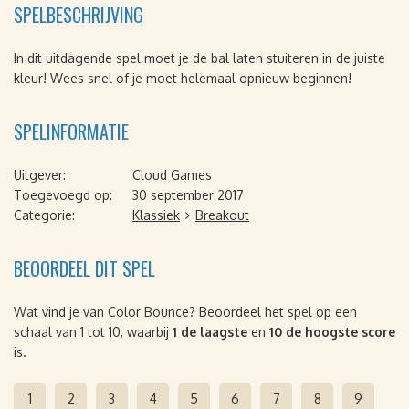
SPELBESCHRIJVING
In dit uitdagende spel moet je de bal laten stuiteren in de juiste
kleur! Wees snel of je moet helemaal opnieuw beginnen!
SPELINFORMATIE
Uitgever:
Cloud Games
Toegevoegd op:
30 september 2017
Categorie:
Klassiek
Breakout
BEOORDEEL DIT SPEL
Wat vind je van Color Bounce? Beoordeel het spel op een
schaal van 1 tot 10, waarbij
1 de laagste
en
10 de hoogste score
is.
1
2
3
4
5
6
7
8
9