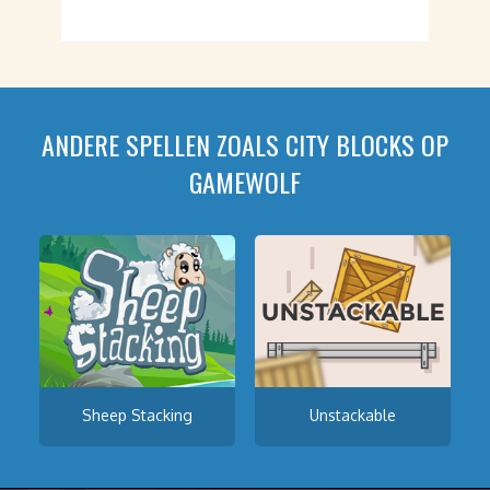
ANDERE SPELLEN ZOALS CITY BLOCKS OP
GAMEWOLF
Sheep Stacking
Unstackable