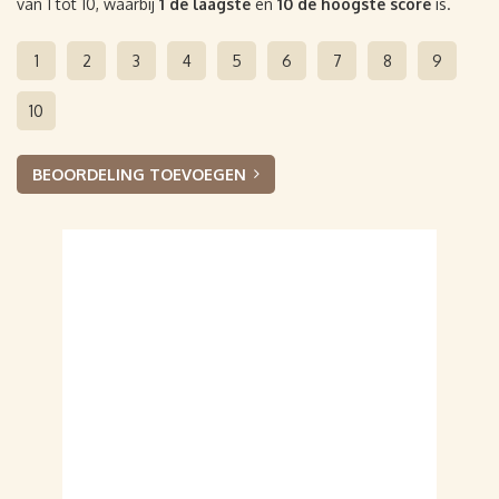
van 1 tot 10, waarbij
1 de laagste
en
10 de hoogste score
is.
1
2
3
4
5
6
7
8
9
10
BEOORDELING TOEVOEGEN